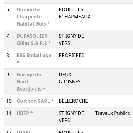
6
Dumontet
POULE LES
Charpente
ECHARMEAUX
Habitat Bois *
7
DUPASQUIER
ST IGNY DE
Gilles S.A.R.L *
VERS
8
EBS Emballage
PROPIERES
*
9
Garage du
DEUX-
Haut
GROSNES
Beaujolais *
10
Guichon SARL *
BELLEROCHE
11
HBTP *
ST IGNY DE
Travaux Publics
VERS
12
INARI
POULE LES