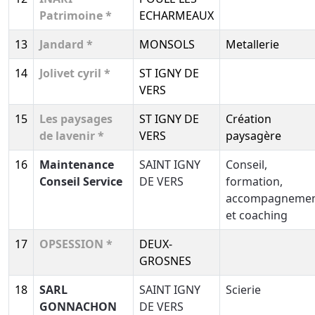
Patrimoine *
ECHARMEAUX
13
Jandard *
MONSOLS
Metallerie
14
Jolivet cyril *
ST IGNY DE
VERS
15
Les paysages
ST IGNY DE
Création
de lavenir *
VERS
paysagère
16
Maintenance
SAINT IGNY
Conseil,
Conseil Service
DE VERS
formation,
accompagneme
et coaching
17
OPSESSION *
DEUX-
GROSNES
18
SARL
SAINT IGNY
Scierie
GONNACHON
DE VERS