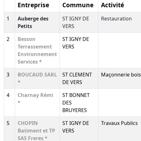
Entreprise
Commune
Activité
1
Auberge des
ST IGNY DE
Restauration
Petits
VERS
2
Besson
ST IGNY DE
Terrassement
VERS
Environnement
Services *
3
BOUCAUD SARL
ST CLEMENT
Maçonnerie bois
*
DE VERS
4
Charnay Rémi
ST BONNET
*
DES
BRUYERES
5
CHOPIN
ST IGNY DE
Travaux Publics
Batiment et TP
VERS
SAS Freres *